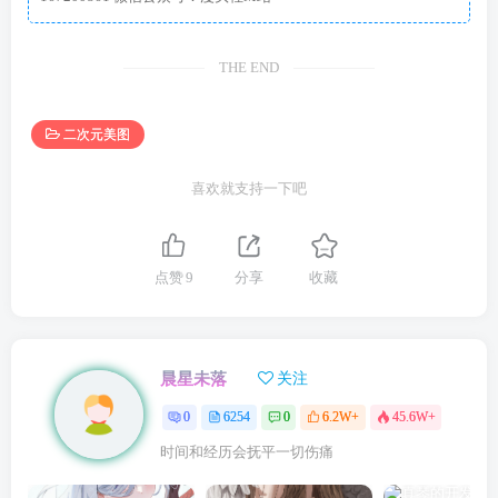
THE END
二次元美图
喜欢就支持一下吧
点赞
9
分享
收藏
晨星未落
关注
0
6254
0
6.2W+
45.6W+
时间和经历会抚平一切伤痛