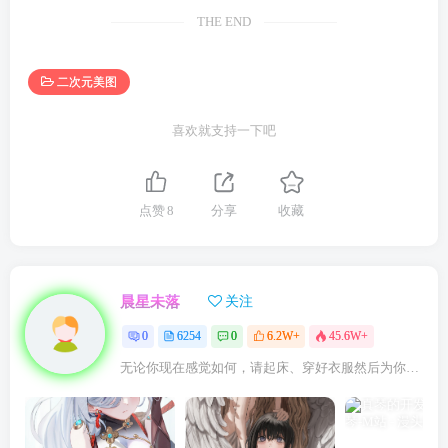
THE END
二次元美图
喜欢就支持一下吧
点赞
8
分享
收藏
晨星未落
关注
0
6254
0
6.2W+
45.6W+
无论你现在感觉如何，请起床、穿好衣服然后为你的梦想而奋斗