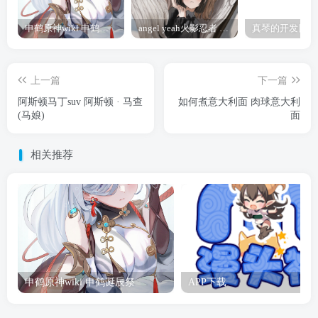
申鹤原神wiki 申鹤诞辰祭
angel yeah火影忍者 Angel
上一篇
下一篇
阿斯顿马丁suv 阿斯顿 · 马查
如何煮意大利面 肉球意大利
(马娘)
面
相关推荐
申鹤原神wiki 申鹤诞辰祭
APP下载