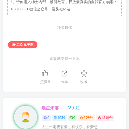
7、带你进入绅士内部，畅所欲言，释放最真实的自我官方qq群：
167200861 微信公众号：漫头社M站
THE END
二次元美图
喜欢就支持一下吧
点赞
9
分享
收藏
晨星未落
关注
0
6254
0
6.2W+
45.6W+
人生一定要有爱，有快乐，有梦想