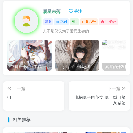
晨星未落
关注
0
6254
0
6.2W+
45.6W+
人不是仅仅为了爱而生存的
申鹤原神wiki 申鹤诞辰祭
angel yeah火影忍者 Angel
上一篇
下一篇
01
电脑桌子的英文 桌上型电脑
灰姑娘
相关推荐