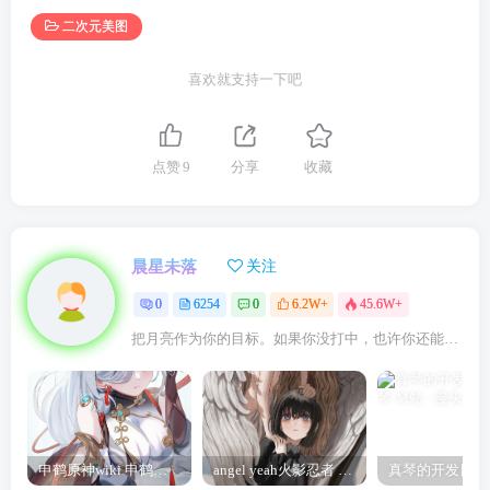
二次元美图
喜欢就支持一下吧
点赞
9
分享
收藏
晨星未落
关注
0
6254
0
6.2W+
45.6W+
把月亮作为你的目标。如果你没打中，也许你还能打中星星
申鹤原神wiki 申鹤诞辰祭
angel yeah火影忍者 Angel