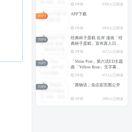
2年前
6206人已阅读
APP下载
TOP3
2年前
5069人已阅读
经典杯子蛋糕 佐岸 漫画「经
TOP4
典杯子蛋糕」宣布真人日剧
化
2年前
4472人已阅读
「Shine Post」第六话ED主题
TOP5
曲「Yellow Rose」无字幕MV
公开
2年前
4315人已阅读
「茜物语」杂志彩页图公开
TOP6
2年前
3490人已阅读