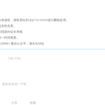
权，请联系站长QQ374155650进行删除处理。
真实性负责。
发现请向站长举报
第一时间更新。
7、带你进入绅士内部，畅所欲言，释放最真实的自我官方qq群：167200861 微信公众号：漫头社M站
THE END
喜欢就支持一下吧
2
分享
收藏