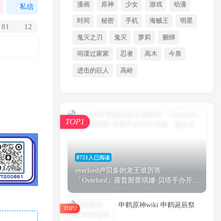
漫画
原神
少女
游戏
动漫
私信
时间
秘密
手机
海贼王
明星
81
12
鬼灭之刃
鬼灭
萝莉
捆绑
间谍过家家
忍者
高木
今泉
进击的巨人
高岭
TOP1
8721人已阅读
overlord卢贝多的龙王谁厉害
「Overlord」露普斯蕾琪娜·贝塔手办开...
申鹤原神wiki 申鹤诞辰祭
TOP2