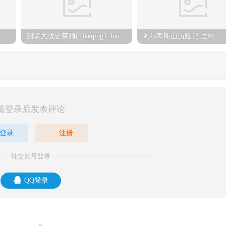
刻晴大战史莱姆(1)keqing1_loop_s_1080(2) 刻晴
阿尔卑斯山历险记 里约
请登录后发表评论
登录
注册
社交账号登录
QQ登录