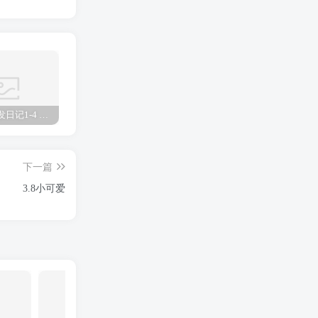
真琴的开发日记1-4 真琴
欧津津日语啥意思 欧津
放学后的优等生1未增删有翻译樱花 放学后
下一篇
3.8小可爱