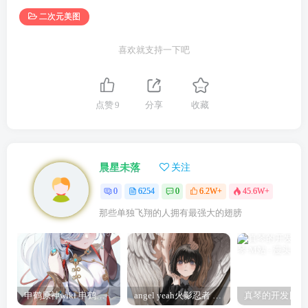
二次元美图
喜欢就支持一下吧
点赞
9
分享
收藏
晨星未落
关注
0
6254
0
6.2W+
45.6W+
那些单独飞翔的人拥有最强大的翅膀
申鹤原神wiki 申鹤诞辰祭
angel yeah火影忍者 Angel