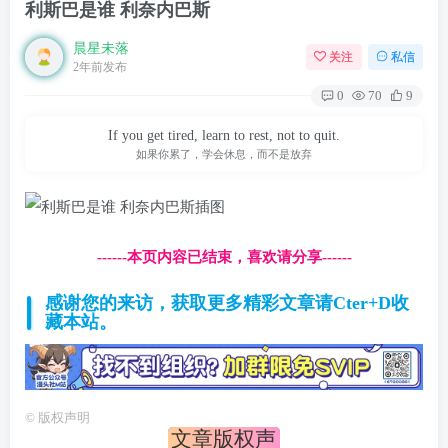
利斯巴是谁 利奈内巴斯
晨星未落
关注
私信
2年前发布
0
70
9
If you get tired, learn to rest, not to quit.
如果你累了，学会休息，而不是放弃
------本页内容已结束，喜欢请分享------
感谢您的来访，获取更多精彩文章请Cter+D收
藏本站。
©
版权声明
文章版权声