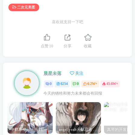
二次元美图
喜欢就支持一下吧
点赞
10
分享
收藏
晨星未落
关注
0
6254
0
6.2W+
45.6W+
今天的牺牲和努力未来都会有回报
申鹤原神wiki 申鹤诞辰祭
angel yeah火影忍者 Angel