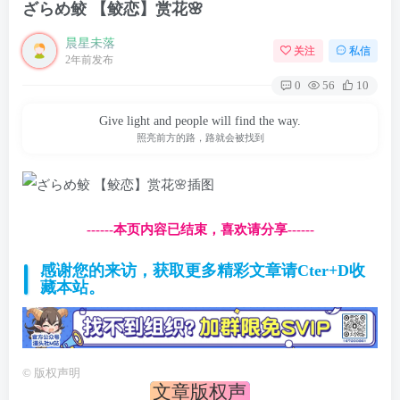
ざらめ鲛 【鲛恋】赏花🌸
晨星未落
关注
私信
2年前发布
0
56
10
Give light and people will find the way.
照亮前方的路，路就会被找到
------本页内容已结束，喜欢请分享------
感谢您的来访，获取更多精彩文章请Cter+D收
藏本站。
©
版权声明
文章版权声