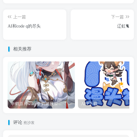
上一篇
下一篇
AI和code q的尽头
辽虹🐈
相关推荐
申鹤原神wiki 申鹤诞辰祭
APP下载
评论
抢沙发