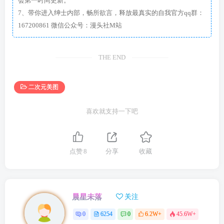
会第一时间更新。
7、带你进入绅士内部，畅所欲言，释放最真实的自我官方qq群：
167200861 微信公众号：漫头社M站
THE END
二次元美图
喜欢就支持一下吧
点赞
8
分享
收藏
晨星未落
关注
0
6254
0
6.2W+
45.6W+