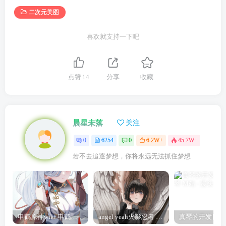
二次元美图
喜欢就支持一下吧
点赞
14
分享
收藏
晨星未落
关注
0
6254
0
6.2W+
45.7W+
若不去追逐梦想，你将永远无法抓住梦想
申鹤原神wiki 申鹤诞辰祭
angel yeah火影忍者 Angel