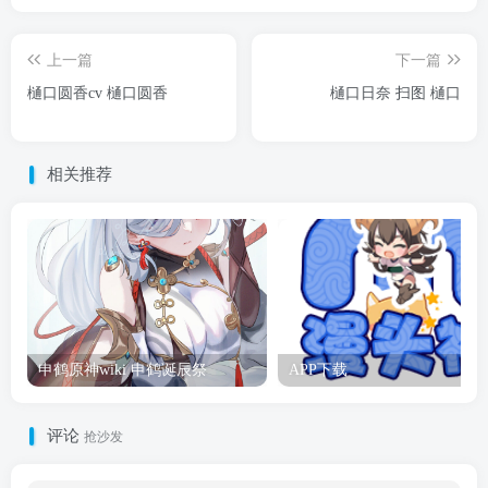
上一篇
下一篇
樋口圆香cv 樋口圆香
樋口日奈 扫图 樋口
相关推荐
申鹤原神wiki 申鹤诞辰祭
APP下载
评论
抢沙发