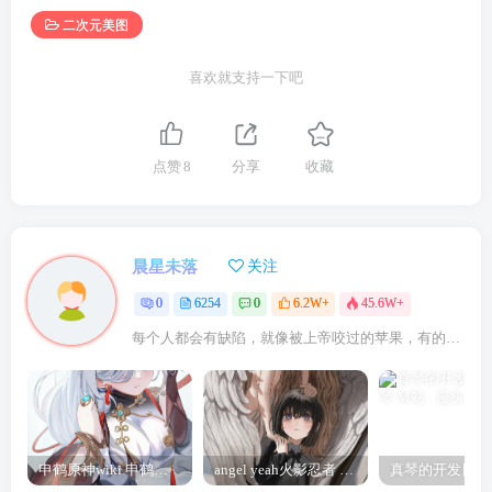
二次元美图
喜欢就支持一下吧
点赞
8
分享
收藏
晨星未落
关注
0
6254
0
6.2W+
45.6W+
每个人都会有缺陷，就像被上帝咬过的苹果，有的人缺陷比较大，正是因为上帝特别喜欢他的芬芳
申鹤原神wiki 申鹤诞辰祭
angel yeah火影忍者 Angel