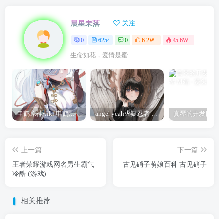
晨星未落
关注
0
6254
0
6.2W+
45.6W+
生命如花，爱情是蜜
申鹤原神wiki 申鹤诞辰祭
angel yeah火影忍者 Angel
上一篇
下一篇
王者荣耀游戏网名男生霸气
古见硝子萌娘百科 古见硝子
冷酷 (游戏)
相关推荐