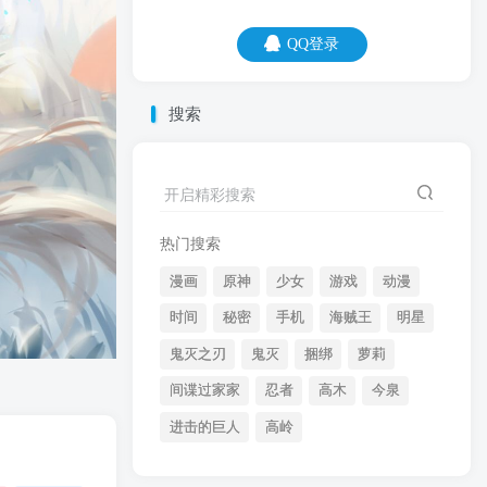
QQ登录
QQ登录
搜索
08
08
明明就是自己不够聪明，还安慰自己只是
开启精彩搜索
还没努力。
热门搜索
漫画
原神
少女
游戏
动漫
时间
秘密
手机
海贼王
明星
鬼灭之刃
鬼灭
捆绑
萝莉
间谍过家家
忍者
高木
今泉
开启精彩搜索
进击的巨人
高岭
热门搜索