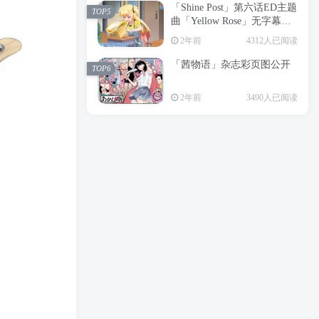
「Shine Post」第六话ED主题
2年前
6199人已阅读
TOP5
曲「Yellow Rose」无字幕MV
APP下载
公开
TOP3
2年前
4312人已阅读
「茜物语」杂志彩页图公开
2年前
5056人已阅读
TOP6
经典杯子蛋糕 佐岸 漫画「经
TOP4
2年前
3490人已阅读
典杯子蛋糕」宣布真人日剧
化
2年前
4466人已阅读
「Shine Post」第六话ED主题
TOP5
曲「Yellow Rose」无字幕MV
公开
2年前
4312人已阅读
「茜物语」杂志彩页图公开
TOP6
2年前
3490人已阅读