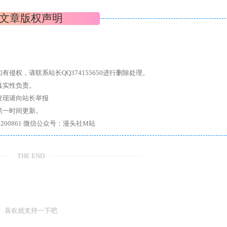
文章版权声明
权，请联系站长QQ374155650进行删除处理。
真实性负责。
发现请向站长举报
第一时间更新。
7、带你进入绅士内部，畅所欲言，释放最真实的自我官方qq群：167200861 微信公众号：漫头社M站
THE END
喜欢就支持一下吧