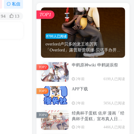
漫画
原神
少女
游戏
动漫
私信
时间
秘密
手机
海贼王
明星
TOP1
94
13
鬼灭之刃
鬼灭
捆绑
萝莉
间谍过家家
忍者
高木
今泉
8700人已阅读
进击的巨人
高岭
overlord卢贝多的龙王谁厉害
「Overlord」露普斯蕾琪娜·贝塔手办开...
申鹤原神wiki 申鹤诞辰祭
TOP2
TOP1
2年前
6199人已阅读
APP下载
TOP3
8700人已阅读
2年前
5056人已阅读
overlord卢贝多的龙王谁厉害
「Overlord」露普斯蕾琪娜·贝塔手办开...
经典杯子蛋糕 佐岸 漫画「经
TOP4
典杯子蛋糕」宣布真人日剧
申鹤原神wiki 申鹤诞辰祭
化
TOP2
2年前
4466人已阅读