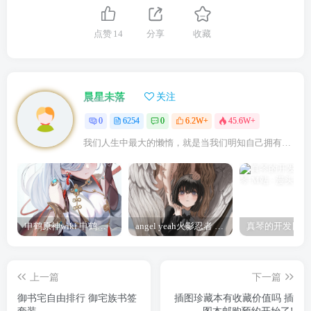
点赞
14
分享
收藏
晨星未落
关注
0
6254
0
6.2W+
45.6W+
我们人生中最大的懒惰，就是当我们明知自己拥有作出选择的能力，却不去主动改变而是放任它的生活态度
申鹤原神wiki 申鹤诞辰祭
angel yeah火影忍者 Angel
上一篇
下一篇
御书宅自由排行 御宅族书签
插图珍藏本有收藏价值吗 插