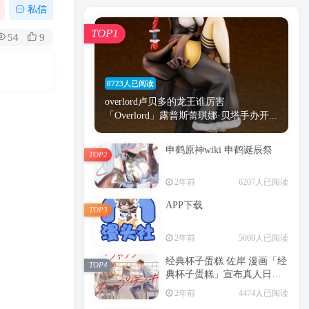
漫画
原神
少女
游戏
动漫
私信
时间
秘密
手机
海贼王
明星
TOP1
54
9
鬼灭之刃
鬼灭
萝莉
捆绑
间谍过家家
忍者
高木
今泉
8723人已阅读
进击的巨人
高岭
overlord卢贝多的龙王谁厉害
「Overlord」露普斯蕾琪娜·贝塔手办开...
申鹤原神wiki 申鹤诞辰祭
TOP2
TOP1
2年前
6207人已阅读
APP下载
TOP3
8723人已阅读
2年前
5069人已阅读
overlord卢贝多的龙王谁厉害
「Overlord」露普斯蕾琪娜·贝塔手办开...
经典杯子蛋糕 佐岸 漫画「经
TOP4
典杯子蛋糕」宣布真人日剧
申鹤原神wiki 申鹤诞辰祭
化
TOP2
2年前
4474人已阅读