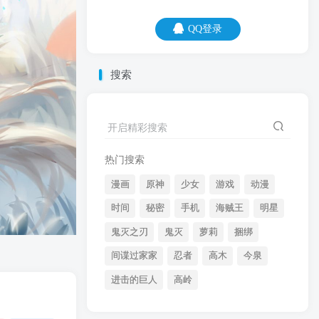
QQ登录
QQ登录
搜索
09
08
开启精彩搜索
其实你不丑，只是，你美得不明显。
热门搜索
漫画
原神
少女
游戏
动漫
时间
秘密
手机
海贼王
明星
鬼灭之刃
鬼灭
萝莉
捆绑
间谍过家家
忍者
高木
今泉
开启精彩搜索
进击的巨人
高岭
热门搜索