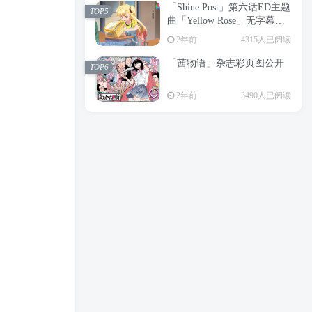
「Shine Post」第六话ED主题
2年前
6207人已阅读
TOP5
曲「Yellow Rose」无字幕MV
APP下载
公开
TOP3
2年前
4315人已阅读
「茜物语」杂志彩页图公开
2年前
5069人已阅读
TOP6
经典杯子蛋糕 佐岸 漫画「经
TOP4
2年前
3490人已阅读
典杯子蛋糕」宣布真人日剧
化
2年前
4474人已阅读
「Shine Post」第六话ED主题
TOP5
曲「Yellow Rose」无字幕MV
公开
2年前
4315人已阅读
「茜物语」杂志彩页图公开
TOP6
2年前
3490人已阅读