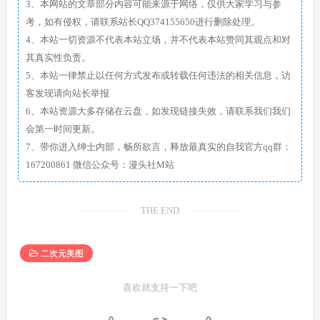
3、本网站的文章部分内容可能来源于网络，仅供大家学习与参
考，如有侵权，请联系站长QQ374155650进行删除处理。
4、本站一切资源不代表本站立场，并不代表本站赞同其观点和对
其真实性负责。
5、本站一律禁止以任何方式发布或转载任何违法的相关信息，访
客发现请向站长举报
6、本站资源大多存储在云盘，如发现链接失效，请联系我们我们
会第一时间更新。
7、带你进入绅士内部，畅所欲言，释放最真实的自我官方qq群：
167200861 微信公众号：漫头社M站
THE END
二次元美图
喜欢就支持一下吧