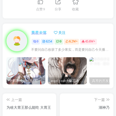
点赞
9
分享
收藏
晨星未落
关注
0
6254
0
6.2W+
45.6W+
不要问自己收获了多少果实，而是要问自己今天播种了多少种子
申鹤原神wiki 申鹤诞辰祭
angel yeah火影忍者 Angel
上一篇
下一篇
为啥大胃王那么能吃 大胃王
湖神乃