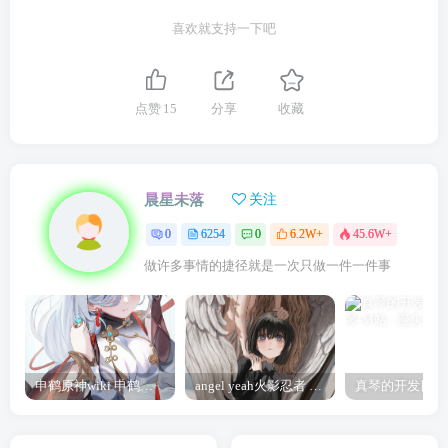
喜欢就支持一下吧
点赞
15
分享
收藏
晨星未落
关注
0
6254
0
6.2W+
45.6W+
做许多事情的捷径就是一次只做一件一件事
申鹤原神wiki 申鹤诞辰祭
angel yeah火影忍者 Angel