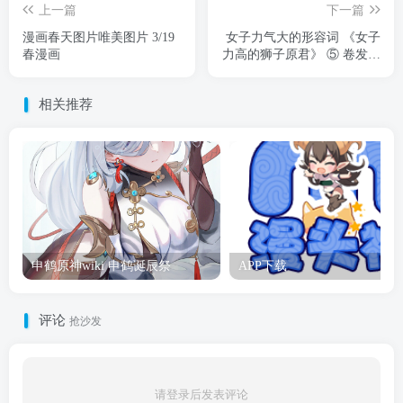
上一篇
下一篇
漫画春天图片唯美图片 3/19
女子力气大的形容词 《女子
春漫画
力高的狮子原君》 ⑤ 卷发售
中!!
相关推荐
申鹤原神wiki 申鹤诞辰祭
APP下载
评论
抢沙发
请登录后发表评论