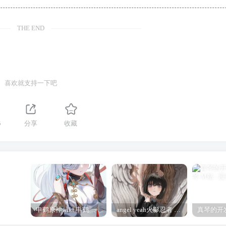
THE END
喜欢就支持一下吧
5
分享
收藏
申鹤原神wiki 申鹤诞辰祭
angel yeah火影忍者 Angel