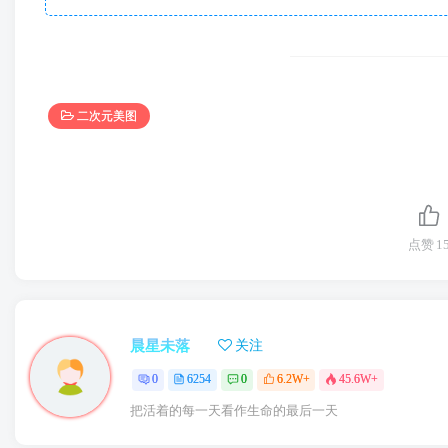
二次元美图
点赞
1
晨星未落
关注
0
6254
0
6.2W+
45.6W+
把活着的每一天看作生命的最后一天