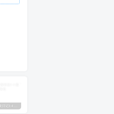
真琴的开发日记1-4 真琴
欧津津日语啥意思 欧津
放学后的优等生1未增删有翻译樱花 放学后