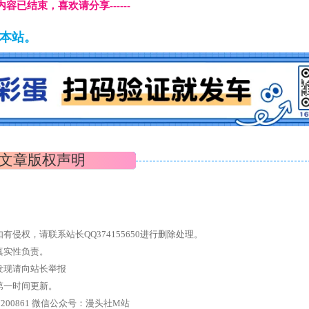
本页内容已结束，喜欢请分享------
藏本站。
文章版权声明
权，请联系站长QQ374155650进行删除处理。
真实性负责。
发现请向站长举报
第一时间更新。
7、带你进入绅士内部，畅所欲言，释放最真实的自我官方qq群：167200861 微信公众号：漫头社M站