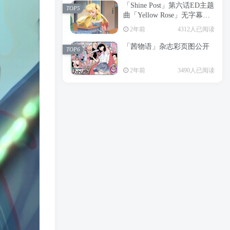
「Shine Post」第六话ED主题
2年前
6198人已阅读
TOP5
曲「Yellow Rose」无字幕MV
APP下载
公开
TOP3
2年前
4312人已阅读
「茜物语」杂志彩页图公开
2年前
5052人已阅读
TOP6
经典杯子蛋糕 佐岸 漫画「经
TOP4
2年前
3490人已阅读
典杯子蛋糕」宣布真人日剧
化
2年前
4462人已阅读
「Shine Post」第六话ED主题
TOP5
曲「Yellow Rose」无字幕MV
公开
2年前
4312人已阅读
「茜物语」杂志彩页图公开
TOP6
2年前
3490人已阅读