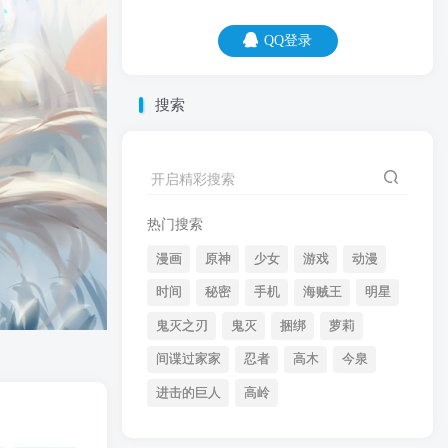
QQ登录
QQ登录
搜索
07
08
开启精彩搜索
每天叫醒我的不是闹钟，而是膀胱。
热门搜索
漫画
原神
少女
游戏
动漫
时间
秘密
手机
海贼王
明星
鬼灭之刃
鬼灭
捆绑
萝莉
间谍过家家
忍者
高木
今泉
开启精彩搜索
进击的巨人
高岭
热门搜索