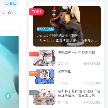
漫画
原神
少女
游戏
动漫
私信
时间
秘密
手机
海贼王
明星
TOP1
37
15
鬼灭之刃
鬼灭
捆绑
萝莉
间谍过家家
忍者
高木
今泉
8695人已阅读
进击的巨人
高岭
overlord卢贝多的龙王谁厉害
「Overlord」露普斯蕾琪娜·贝塔手办开...
申鹤原神wiki 申鹤诞辰祭
TOP2
TOP1
2年前
6198人已阅读
APP下载
TOP3
8695人已阅读
2年前
5052人已阅读
overlord卢贝多的龙王谁厉害
「Overlord」露普斯蕾琪娜·贝塔手办开...
经典杯子蛋糕 佐岸 漫画「经
TOP4
典杯子蛋糕」宣布真人日剧
申鹤原神wiki 申鹤诞辰祭
化
TOP2
2年前
4462人已阅读