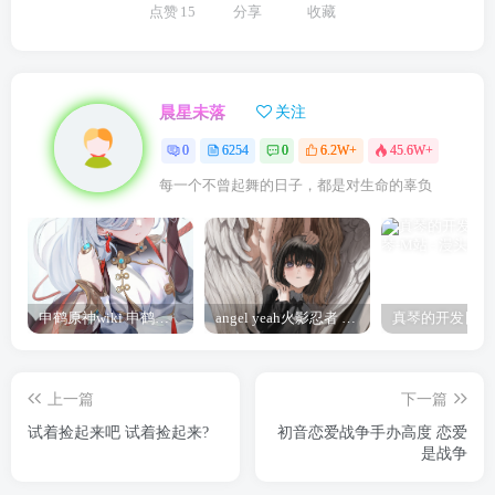
点赞
15
分享
收藏
晨星未落
关注
0
6254
0
6.2W+
45.6W+
每一个不曾起舞的日子，都是对生命的辜负
申鹤原神wiki 申鹤诞辰祭
angel yeah火影忍者 Angel
上一篇
下一篇
试着捡起来吧 试着捡起来?
初音恋爱战争手办高度 恋爱
是战争