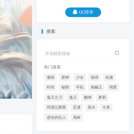
QQ登录
QQ登录
搜索
06
08
这辈子最想当的就是那种，有两个臭钱就
开启精彩搜索
了不起的人。
热门搜索
漫画
原神
少女
游戏
动漫
时间
秘密
手机
海贼王
明星
鬼灭之刃
鬼灭
捆绑
萝莉
间谍过家家
忍者
高木
今泉
开启精彩搜索
进击的巨人
高岭
热门搜索