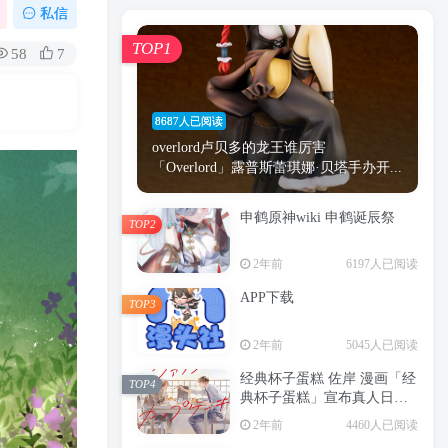
漫画
原神
少女
游戏
动漫
私信
时间
秘密
手机
海贼王
明星
TOP1
58
7
鬼灭之刃
鬼灭
捆绑
萝莉
间谍过家家
忍者
高木
今泉
8687人已阅读
进击的巨人
高岭
overlord卢贝多的龙王谁厉害
「Overlord」露普斯蕾琪娜·贝塔手办开...
申鹤原神wiki 申鹤诞辰祭
TOP2
TOP1
2年前
6197人已阅读
APP下载
TOP3
8687人已阅读
2年前
5045人已阅读
overlord卢贝多的龙王谁厉害
「Overlord」露普斯蕾琪娜·贝塔手办开...
经典杯子蛋糕 佐岸 漫画「经
TOP4
典杯子蛋糕」宣布真人日剧
申鹤原神wiki 申鹤诞辰祭
化
TOP2
2年前
4460人已阅读