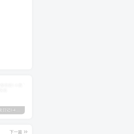
真琴的开发日记1-4 真琴
欧津津日语啥意思 欧津
放学后的优等生1未增删有翻译樱花 放学后
下一篇