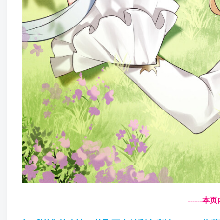
------