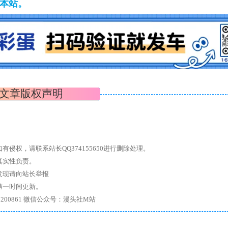
藏本站。
文章版权声明
权，请联系站长QQ374155650进行删除处理。
真实性负责。
发现请向站长举报
第一时间更新。
7、带你进入绅士内部，畅所欲言，释放最真实的自我官方qq群：167200861 微信公众号：漫头社M站