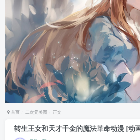
首页
二次元美图
正文
转生王女和天才千金的魔法革命动漫 [动