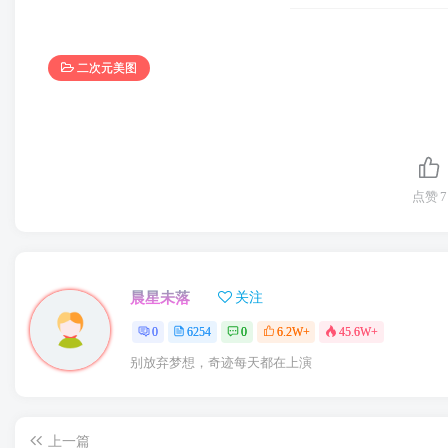
二次元美图
点赞
7
晨星未落
关注
0
6254
0
6.2W+
45.6W+
别放弃梦想，奇迹每天都在上演
上一篇