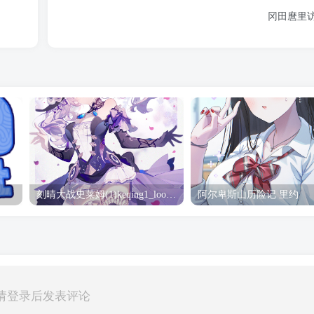
冈田麿里访
刻晴大战史莱姆(1)keqing1_loop_s_1080(2) 刻晴
阿尔卑斯山历险记 里约
请登录后发表评论