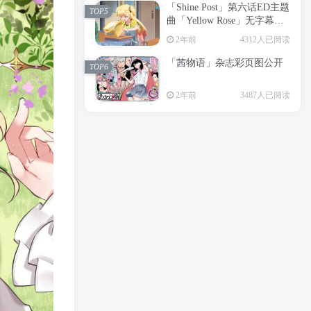
「Shine Post」第六话ED主题
2年前
6197人已阅读
TOP5
曲「Yellow Rose」无字幕MV
APP下载
公开
TOP3
2年前
4312人已阅读
「茜物语」杂志彩页图公开
2年前
5045人已阅读
TOP6
经典杯子蛋糕 佐岸 漫画「经
TOP4
2年前
3487人已阅读
典杯子蛋糕」宣布真人日剧
化
2年前
4460人已阅读
「Shine Post」第六话ED主题
TOP5
曲「Yellow Rose」无字幕MV
公开
2年前
4312人已阅读
「茜物语」杂志彩页图公开
TOP6
2年前
3487人已阅读