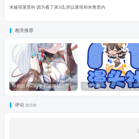
米娅塔莱里科 因为看了第3话,所以莱塔和米奥里内
相关推荐
申鹤原神wiki 申鹤诞辰祭
APP下载
评论
抢沙发