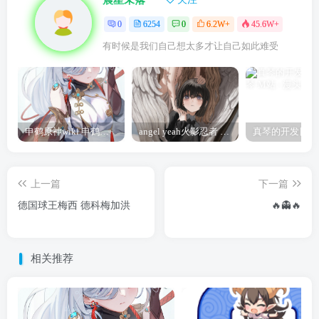
0
6254
0
6.2W+
45.6W+
有时候是我们自己想太多才让自己如此难受
申鹤原神wiki 申鹤诞辰祭
angel yeah火影忍者 Angel
上一篇
下一篇
德国球王梅西 德科梅加洪
🔥👻🔥
相关推荐