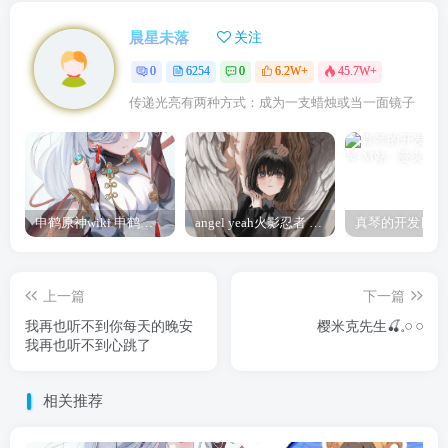
晨星未落
关注
0
6254
0
6.2W+
45.7W+
传递光亮有两种方式：成为一支蜡烛或当一面镜子
申鹤原神wiki 申鹤诞辰祭
angel yeah火影忍者 Angel
上一篇
下一篇
我再也听不到你每天的晚安
樱米克先生🍒𓈒𓏸 𓏸
我再也听不到心跳了
相关推荐