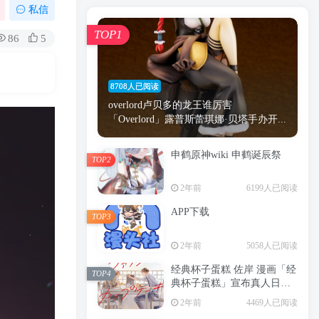
漫画
原神
少女
游戏
动漫
私信
时间
秘密
手机
海贼王
明星
TOP1
86
5
鬼灭之刃
鬼灭
捆绑
萝莉
间谍过家家
忍者
高木
今泉
8708人已阅读
进击的巨人
高岭
overlord卢贝多的龙王谁厉害
「Overlord」露普斯蕾琪娜·贝塔手办开...
申鹤原神wiki 申鹤诞辰祭
TOP2
TOP1
2年前
6199人已阅读
APP下载
TOP3
8708人已阅读
2年前
5058人已阅读
overlord卢贝多的龙王谁厉害
「Overlord」露普斯蕾琪娜·贝塔手办开...
经典杯子蛋糕 佐岸 漫画「经
TOP4
典杯子蛋糕」宣布真人日剧
申鹤原神wiki 申鹤诞辰祭
化
TOP2
2年前
4469人已阅读