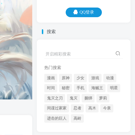
QQ登录
QQ登录
搜索
08
08
世界这么大 我想去看看。钱包那么小 你能
开启精彩搜索
走多远？
热门搜索
漫画
原神
少女
游戏
动漫
时间
秘密
手机
海贼王
明星
鬼灭之刃
鬼灭
捆绑
萝莉
间谍过家家
忍者
高木
今泉
开启精彩搜索
进击的巨人
高岭
热门搜索