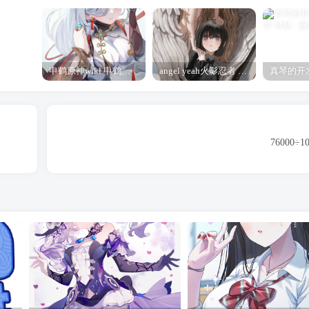
申鹤原神wiki 申鹤诞辰祭
angel yeah火影忍者 Angel
76000÷100