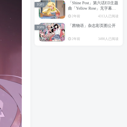
「Shine Post」第六话ED主题
2年前
6199人已阅读
TOP5
曲「Yellow Rose」无字幕MV
APP下载
公开
TOP3
2年前
4313人已阅读
「茜物语」杂志彩页图公开
2年前
5058人已阅读
TOP6
经典杯子蛋糕 佐岸 漫画「经
TOP4
2年前
3490人已阅读
典杯子蛋糕」宣布真人日剧
化
2年前
4469人已阅读
「Shine Post」第六话ED主题
TOP5
曲「Yellow Rose」无字幕MV
公开
2年前
4313人已阅读
「茜物语」杂志彩页图公开
TOP6
2年前
3490人已阅读