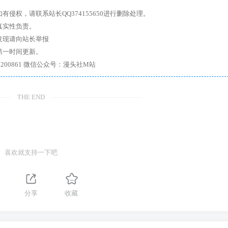
权，请联系站长QQ374155650进行删除处理。
真实性负责。
发现请向站长举报
第一时间更新。
7、带你进入绅士内部，畅所欲言，释放最真实的自我官方qq群：167200861 微信公众号：漫头社M站
THE END
喜欢就支持一下吧
分享
收藏