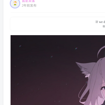
晨星未落
2年前发布
If we d