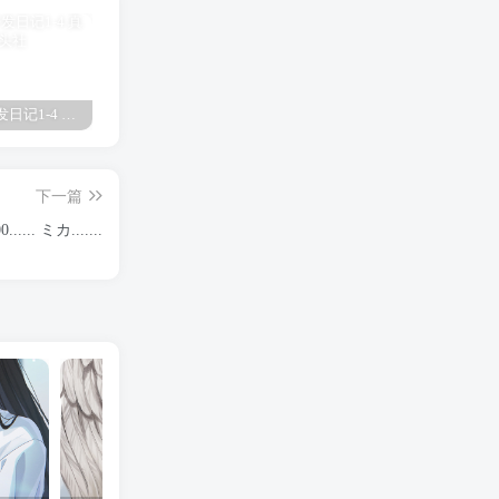
真琴的开发日记1-4 真琴
欧津津日语啥意思 欧津
放学后的优等生1未增删有翻译樱花 放学后
下一篇
...... ミカ.......