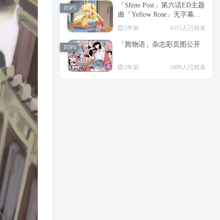
「Shine Post」第六话ED主题
2年前
6206人已阅读
TOP5
曲「Yellow Rose」无字幕MV
APP下载
公开
TOP3
2年前
4315人已阅读
「茜物语」杂志彩页图公开
2年前
5069人已阅读
TOP6
经典杯子蛋糕 佐岸 漫画「经
TOP4
2年前
3490人已阅读
典杯子蛋糕」宣布真人日剧
化
2年前
4471人已阅读
「Shine Post」第六话ED主题
TOP5
曲「Yellow Rose」无字幕MV
公开
2年前
4315人已阅读
「茜物语」杂志彩页图公开
TOP6
2年前
3490人已阅读