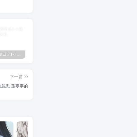
真琴的开发日记1-4 真琴
欧津津日语啥意思 欧津
放学后的优等生1未增删有翻译樱花 放学后
下一篇
的意思 孤零零的