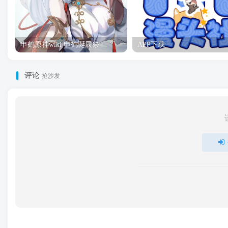
申鹤原神wiki 申鹤诞辰祭
APP下载
评论
抢沙发