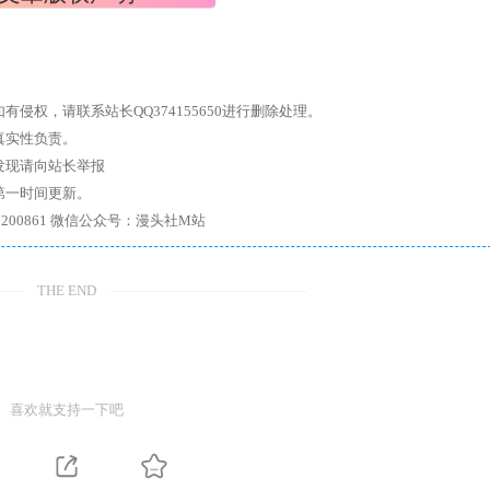
权，请联系站长QQ374155650进行删除处理。
真实性负责。
发现请向站长举报
第一时间更新。
7、带你进入绅士内部，畅所欲言，释放最真实的自我官方qq群：167200861 微信公众号：漫头社M站
THE END
喜欢就支持一下吧