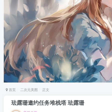
首页
二次元美图
正文
珐露珊邀约任务堆栈塔 珐露珊