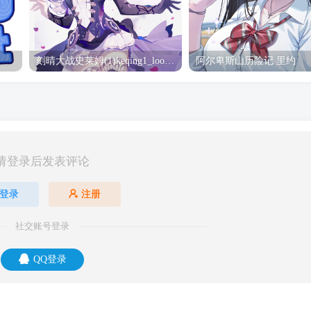
刻晴大战史莱姆(1)keqing1_loop_s_1080(2) 刻晴
阿尔卑斯山历险记 里约
请登录后发表评论
登录
注册
社交账号登录
QQ登录