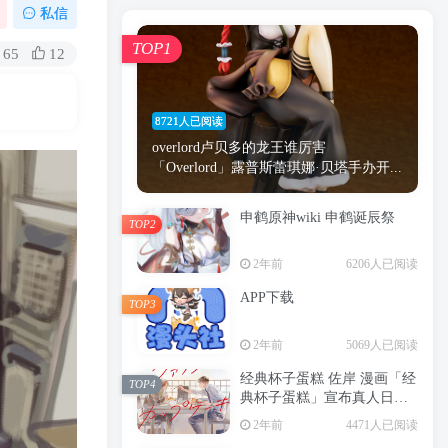
漫画
原神
少女
游戏
动漫
私信
时间
秘密
手机
海贼王
明星
TOP1
65
12
鬼灭之刃
鬼灭
萝莉
捆绑
间谍过家家
忍者
高木
今泉
8721人已阅读
进击的巨人
高岭
overlord卢贝多的龙王谁厉害
「Overlord」露普斯蕾琪娜·贝塔手办开...
申鹤原神wiki 申鹤诞辰祭
TOP2
TOP1
2年前
6206人已阅读
APP下载
TOP3
8721人已阅读
2年前
5069人已阅读
overlord卢贝多的龙王谁厉害
「Overlord」露普斯蕾琪娜·贝塔手办开...
经典杯子蛋糕 佐岸 漫画「经
TOP4
典杯子蛋糕」宣布真人日剧
申鹤原神wiki 申鹤诞辰祭
化
TOP2
2年前
4471人已阅读