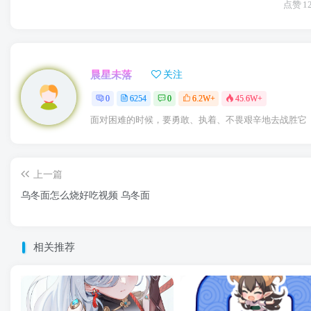
点赞
1
晨星未落
关注
0
6254
0
6.2W+
45.6W+
面对困难的时候，要勇敢、执着、不畏艰辛地去战胜它
上一篇
乌冬面怎么烧好吃视频 乌冬面
相关推荐