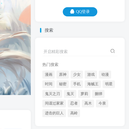
QQ登录
QQ登录
搜索
09
08
远处有人对你竖起大拇指，那不是赞美
开启精彩搜索
你，而是拿大炮在瞄准你。
热门搜索
漫画
原神
少女
游戏
动漫
时间
秘密
手机
海贼王
明星
鬼灭之刃
鬼灭
萝莉
捆绑
间谍过家家
忍者
高木
今泉
开启精彩搜索
进击的巨人
高岭
热门搜索