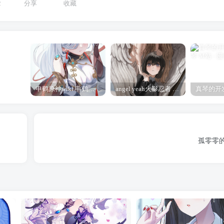
2
分享
收藏
申鹤原神wiki 申鹤诞辰祭
angel yeah火影忍者 Angel
孤零零