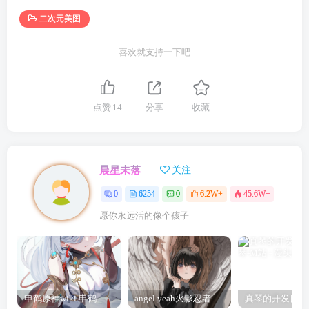
二次元美图
喜欢就支持一下吧
点赞
14
分享
收藏
晨星未落
关注
0
6254
0
6.2W+
45.6W+
愿你永远活的像个孩子
申鹤原神wiki 申鹤诞辰祭
angel yeah火影忍者 Angel