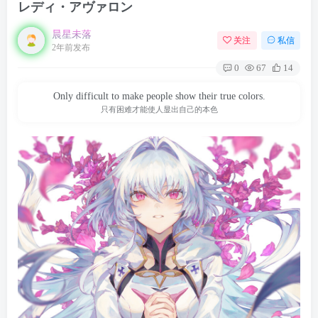
レディ・アヴァロン
晨星未落
关注
私信
2年前发布
0
67
14
Only difficult to make people show their true colors.
只有困难才能使人显出自己的本色