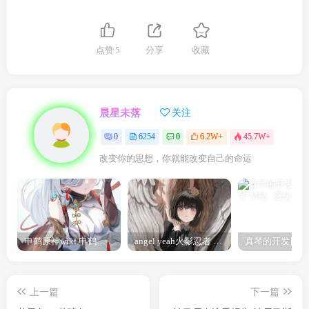
点赞
5
分享
收藏
晨星未落
关注
0
6254
0
6.2W+
45.7W+
改变你的思想，你就能改变自己的命运
申鹤原神wiki 申鹤诞辰祭
angel yeah火影忍者 Angel
上一篇
下一篇