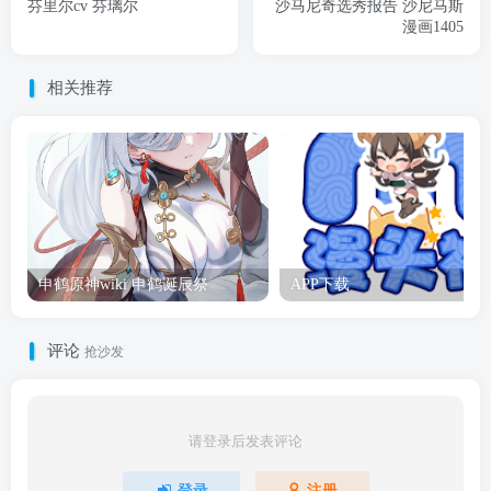
芬里尔cv 芬璃尔
沙马尼奇选秀报告 沙尼马斯
漫画1405
相关推荐
申鹤原神wiki 申鹤诞辰祭
APP下载
评论
抢沙发
请登录后发表评论
登录
注册