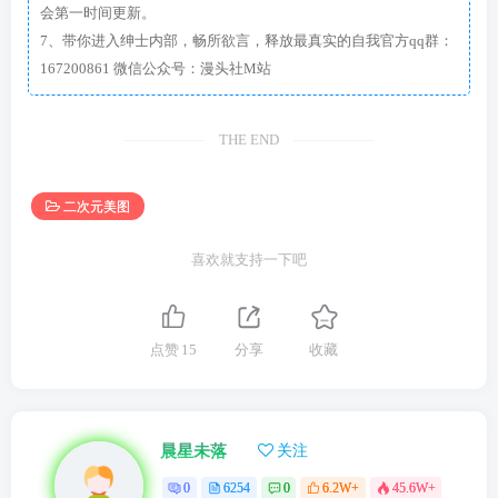
会第一时间更新。
7、带你进入绅士内部，畅所欲言，释放最真实的自我官方qq群：
167200861 微信公众号：漫头社M站
THE END
二次元美图
喜欢就支持一下吧
点赞
15
分享
收藏
晨星未落
关注
0
6254
0
6.2W+
45.6W+