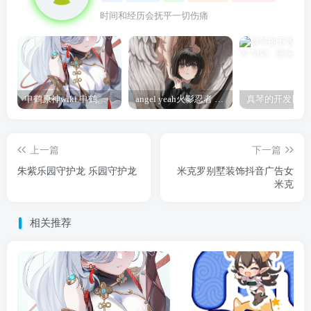
时间和经历会抚平一切伤痛
申鹤原神wiki 申鹤诞辰祭
angel yeah火影忍者 Angel
上一篇
下一篇
朱紫乐园守护龙 乐园守护龙
米克罗别墅装饰抖音广告女
米克
相关推荐