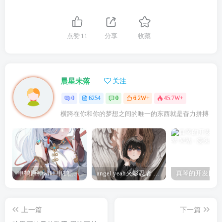
点赞
11
分享
收藏
晨星未落
关注
0
6254
0
6.2W+
45.7W+
横跨在你和你的梦想之间的唯一的东西就是奋力拼搏
申鹤原神wiki 申鹤诞辰祭
angel yeah火影忍者 Angel
上一篇
下一篇