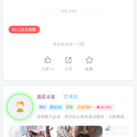
THE END
二次元美图
喜欢就支持一下吧
点赞
14
分享
收藏
晨星未落
关注
0
6254
0
6.2W+
45.6W+
没谁瞧不起你，因为别人根本就没瞧你，大家都很忙的