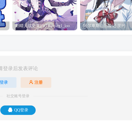
刻晴大战史莱姆(1)keqing1_loop_s_1080(2) 刻晴
阿尔卑斯山历险记 里约
请登录后发表评论
登录
注册
社交账号登录
QQ登录