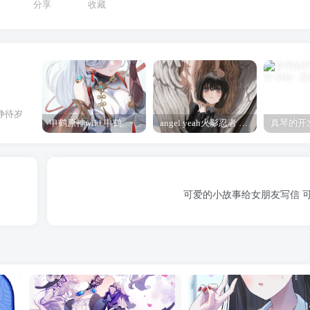
分享
收藏
静待岁
申鹤原神wiki 申鹤诞辰祭
angel yeah火影忍者 Angel
可爱的小故事给女朋友写信 可爱