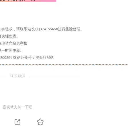
权，请联系站长QQ374155650进行删除处理。
真实性负责。
发现请向站长举报
第一时间更新。
7、带你进入绅士内部，畅所欲言，释放最真实的自我官方qq群：167200861 微信公众号：漫头社M站
THE END
喜欢就支持一下吧