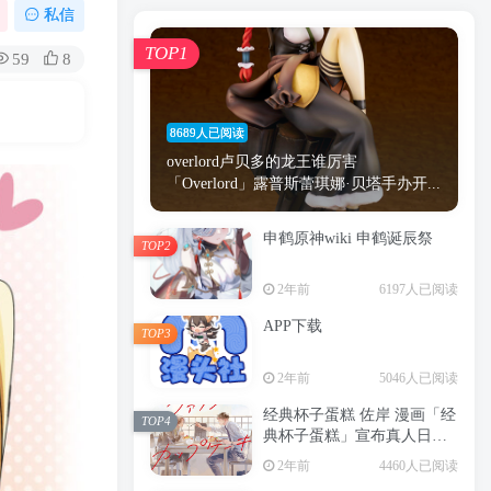
漫画
原神
少女
游戏
动漫
私信
时间
秘密
手机
海贼王
明星
TOP1
59
8
鬼灭之刃
鬼灭
捆绑
萝莉
间谍过家家
忍者
高木
今泉
8689人已阅读
进击的巨人
高岭
overlord卢贝多的龙王谁厉害
「Overlord」露普斯蕾琪娜·贝塔手办开...
申鹤原神wiki 申鹤诞辰祭
TOP2
TOP1
2年前
6197人已阅读
APP下载
TOP3
8689人已阅读
2年前
5046人已阅读
overlord卢贝多的龙王谁厉害
「Overlord」露普斯蕾琪娜·贝塔手办开...
经典杯子蛋糕 佐岸 漫画「经
TOP4
典杯子蛋糕」宣布真人日剧
申鹤原神wiki 申鹤诞辰祭
化
TOP2
2年前
4460人已阅读