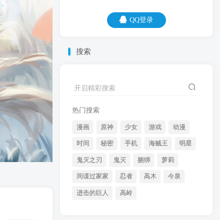
QQ登录
QQ登录
搜索
07
08
每次考试都认真反思，到最后发现，我写
开启精彩搜索
检讨的能力变好了。
热门搜索
漫画
原神
少女
游戏
动漫
时间
秘密
手机
海贼王
明星
鬼灭之刃
鬼灭
捆绑
萝莉
间谍过家家
忍者
高木
今泉
开启精彩搜索
进击的巨人
高岭
热门搜索