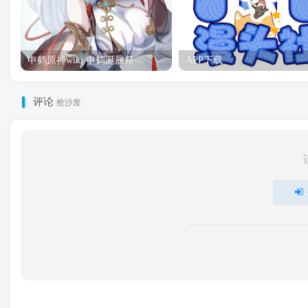
申鹤原神wiki 申鹤诞辰祭
APP下载
评论
抢沙发