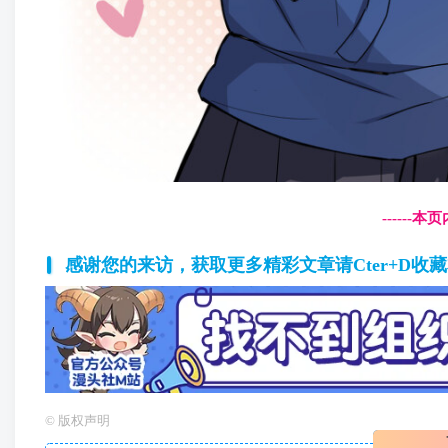
------
感谢您的来访，获取更多精彩文章请Cter+D收
©
版权声明