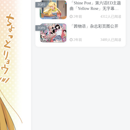
「Shine Post」第六话ED主题
2年前
6197人已阅读
TOP5
曲「Yellow Rose」无字幕MV
APP下载
公开
TOP3
2年前
4312人已阅读
「茜物语」杂志彩页图公开
2年前
5046人已阅读
TOP6
经典杯子蛋糕 佐岸 漫画「经
TOP4
2年前
3489人已阅读
典杯子蛋糕」宣布真人日剧
化
2年前
4460人已阅读
「Shine Post」第六话ED主题
TOP5
曲「Yellow Rose」无字幕MV
公开
2年前
4312人已阅读
「茜物语」杂志彩页图公开
TOP6
2年前
3489人已阅读