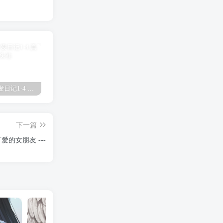
真琴的开发日记1-4 真琴
欧津津日语啥意思 欧津
放学后的优等生1未增删有翻译樱花 放学后
下一篇
的女朋友 ---