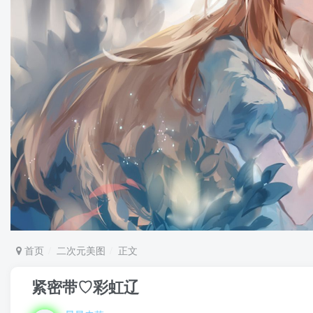
首页
二次元美图
正文
紧密带♡彩虹辽