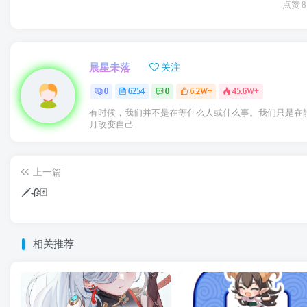
点赞
8
晨星未落
关注
0
6254
0
6.2W+
45.6W+
有时候，我们并不是在等什么人或什么事。我们只是在
月改变自己
上一篇
🗡🥀🃏
相关推荐