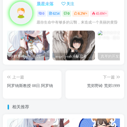
晨星未落
关注
0
6254
0
6.2W+
45.6W+
愿你生命中有够多的云翳，来造成一个美丽的黄昏
申鹤原神wiki 申鹤诞辰祭
angel yeah火影忍者 Angel
上一篇
下一篇
阿罗纳斯教授 08日.阿罗纳
荒郊野岭 荒郊1999
相关推荐