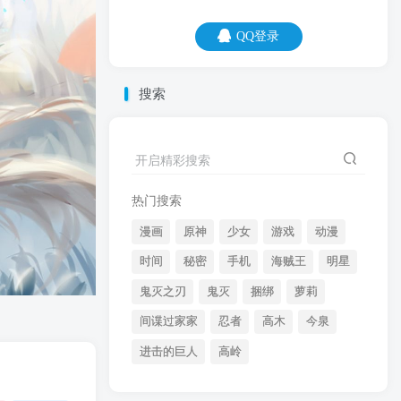
QQ登录
QQ登录
搜索
08
08
全班其他同学都交了作业，就你没交，这
开启精彩搜索
大概是做过最孤独的事。
热门搜索
漫画
原神
少女
游戏
动漫
时间
秘密
手机
海贼王
明星
鬼灭之刃
鬼灭
捆绑
萝莉
间谍过家家
忍者
高木
今泉
开启精彩搜索
进击的巨人
高岭
热门搜索