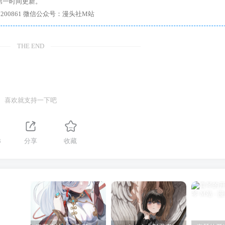
第一时间更新。
7、带你进入绅士内部，畅所欲言，释放最真实的自我官方qq群：167200861 微信公众号：漫头社M站
THE END
喜欢就支持一下吧
3
分享
收藏