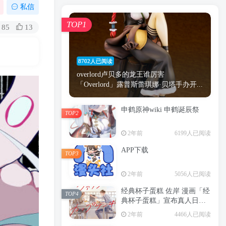
漫画
原神
少女
游戏
动漫
私信
时间
秘密
手机
海贼王
明星
TOP1
85
13
鬼灭之刃
鬼灭
捆绑
萝莉
间谍过家家
忍者
高木
今泉
8702人已阅读
进击的巨人
高岭
overlord卢贝多的龙王谁厉害
「Overlord」露普斯蕾琪娜·贝塔手办开...
申鹤原神wiki 申鹤诞辰祭
TOP2
TOP1
2年前
6199人已阅读
APP下载
TOP3
8702人已阅读
2年前
5056人已阅读
overlord卢贝多的龙王谁厉害
「Overlord」露普斯蕾琪娜·贝塔手办开...
经典杯子蛋糕 佐岸 漫画「经
TOP4
典杯子蛋糕」宣布真人日剧
申鹤原神wiki 申鹤诞辰祭
化
TOP2
2年前
4466人已阅读