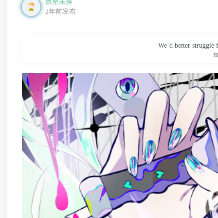
晨星未落
2年前发布
We’d better struggle f