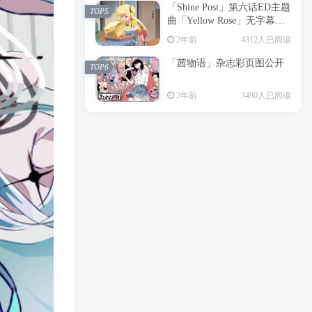
「Shine Post」第六话ED主题
2年前
6199人已阅读
TOP5
曲「Yellow Rose」无字幕MV
APP下载
公开
TOP3
2年前
4312人已阅读
「茜物语」杂志彩页图公开
2年前
5056人已阅读
TOP6
经典杯子蛋糕 佐岸 漫画「经
TOP4
2年前
3490人已阅读
典杯子蛋糕」宣布真人日剧
化
2年前
4466人已阅读
「Shine Post」第六话ED主题
TOP5
曲「Yellow Rose」无字幕MV
公开
2年前
4312人已阅读
「茜物语」杂志彩页图公开
TOP6
2年前
3490人已阅读