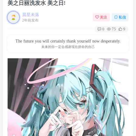
美之日丽洗发水 美之日!
晨星未落
关注
私信
2年前发布
0
75
9
The future you will certainly thank yourself now desperately.
未来的你一定会感谢现在拼命的自己