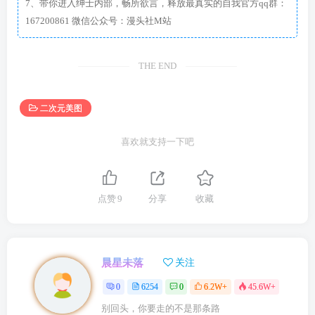
7、带你进入绅士内部，畅所欲言，释放最真实的自我官方qq群：
167200861 微信公众号：漫头社M站
THE END
二次元美图
喜欢就支持一下吧
点赞
9
分享
收藏
晨星未落
关注
0
6254
0
6.2W+
45.6W+
别回头，你要走的不是那条路