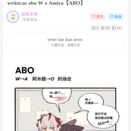
writer.as abo W x Amiya【ABO】
晨星未落
关注
私信
2年前发布
0
59
14
better late than never.
只要开始，虽晚不迟