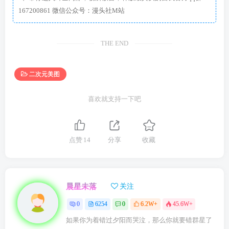
167200861 微信公众号：漫头社M站
THE END
二次元美图
喜欢就支持一下吧
点赞
14
分享
收藏
晨星未落
关注
0
6254
0
6.2W+
45.6W+
如果你为着错过夕阳而哭泣，那么你就要错群星了