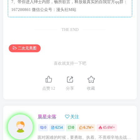
7、带你进入绅士内部，畅所欲言，释放最真实的自我官方qq群：
167200861 微信公众号：漫头社M站
THE END
二次元美图
喜欢就支持一下吧
点赞
12
分享
收藏
晨星未落
关注
0
6254
0
6.2W+
45.6W+
面对困难的时候，要勇敢、执着、不畏艰辛地去战胜它